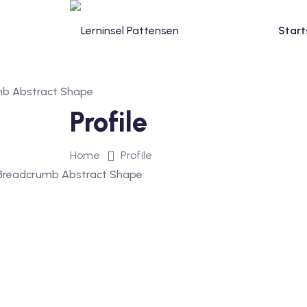
Skip
to
Start
content
Profile
Home
Profile